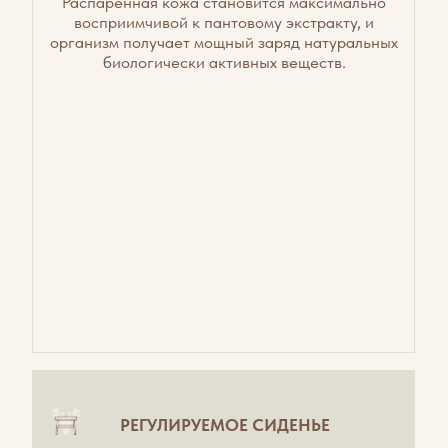
ПРОЖИВАНИЕ
SPA-УСЛУГИ
РАЗВЛЕЧЕНИЯ
АКЦИИ
МАРАЛЬНИК
ОТЗЫВЫ
КОНТАКТЫ
ПРАВИЛА ПРОЖИВАНИЯ
ПУБЛИЧНАЯ ОФЕРТА
СОГЛАСИЕ НА ОБРАБОТКУ ПЕРСОНАЛЬНЫХ ДАННЫХ
ПОЛИТИКА КОНФИДЕНЦИАЛЬНОСТИ
АДРЕС МАРАЛЬНИКА НИКОЛЬСКОЕ:
Фактический адрес: Россия, Алтайский край,
Алтайский район, с. Никольское, ул. Светлая, 3