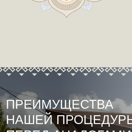
Мы исключили человеческий фактор и снизили
риски: автоматическая система управления,
которой задаёте температуру с точностью до
градуса, поддерживает тепловой режим на
протяжении всей процедуры. Это гарантирует,
что гость получит именно тот лечебный эффект,
который планировался, полностью исключая
возможность ожога или дискомфорта.