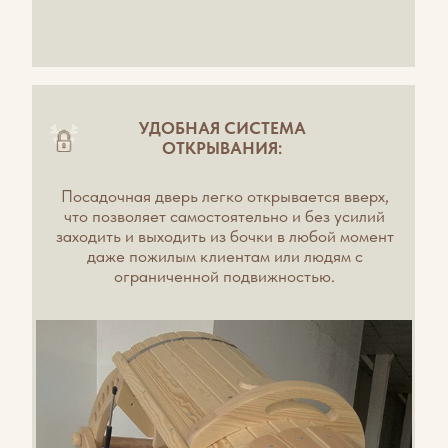
Почтовый адрес: 659300, Алтайский край, г. Бийск,
пер. Коммунарский, 10
ИНН 2204031515 КПП 223201001 ОКПО 81021538
ОГРН 1072204016785
Информация опубликованная на сайте не является
публичной офертой или рекламой, а носит
информационный характер и может быть изменена по
усмотрению компании.
При использовании материалов сайта, ссылка на сайт
обязательна.