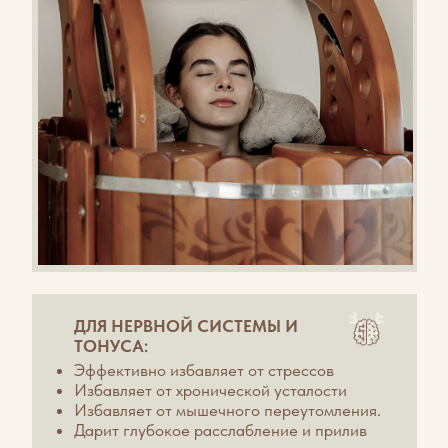
Не упустите шанс окунуться в атмосферу
комфорта и природы Алтая! Забронируйте
свой домик в Маральнике прямо сейчас и
подарите себе незабываемый отдых в
сердце живописного края. Места
ограничены — поспешите!
БРОНИРОВАТЬ ДОМ
Забронировать услугу возможно при заселении.
Стоимость одного сеанса - 700р
ВАЖНО