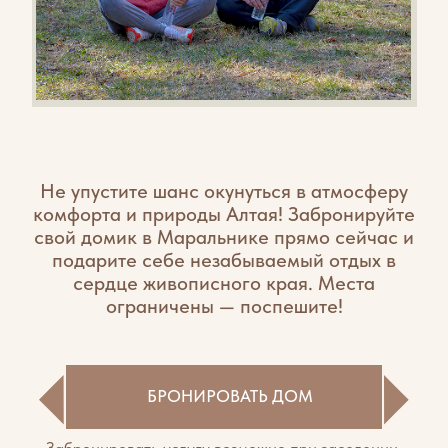
АВТОРСКИЕ ФИТОСБОРЫ
Во время сеанса подаётся пантовый отвар и
специально подобранные фитосборы из
алтайских трав. Мы также являемся
производителем пантовой муки и травяных
композиций для фитосаун.
Распаренная кожа становится максимально
восприимчивой к пантовому экстракту, и
организм получает мощный заряд натуральных
биологически активных веществ.