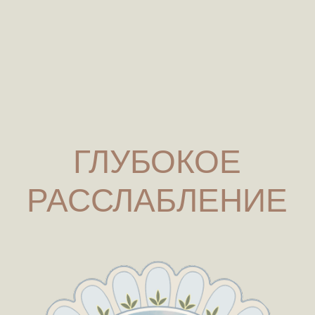
В отличие от обычной сауны, здесь используется не сухой
жар, а целебный пар на основе травяных составов
(фитосборов), который генерируется специальным
парогенератором. Модель «Алтай» является
усовершенствованным вариантом, который
предусматривает также использование аэрозоля пантовой