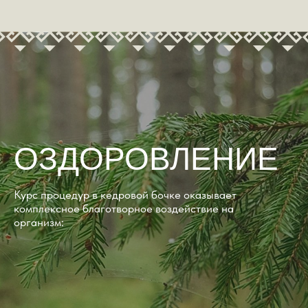
ДЛЯ КРАСОТЫ И
ОМОЛОЖЕНИЯ:
Восстанавливает упругость и эластичность
кожи
Оказывая омолаживающий эффект
Активно борется с проявлениями
целлюлита.
Помогает в избавлении от лишнего веса.