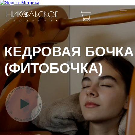
КЕДРОВАЯ БОЧКА
(ФИТОБОЧКА)
Компактная персональная сауна в виде бочки.
Внутри нее помещается только тело человека,
голова остается снаружи, что делает процедуру
комфортной и легко переносимой.
Стоимость
одного сеанса - 700р