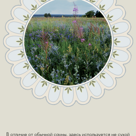
вытяжки (экстракта рогов марала) и ароматических масел
для усиления эффекта.
Процедура предназначена для глубокого расслабления,
оздоровления и детоксикации организма в щадящем
режиме.
БРОНИРОВАТЬ ДОМ
Забронировать услугу возможно при заселении,
Стоимость одного сеанса - 700р
ОЗДОРОВЛЕНИЕ