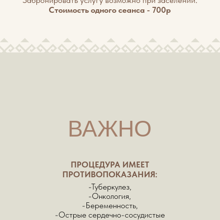
РЕГУЛИРУЕМОЕ СИДЕНЬЕ
Позволяет людям любого роста и физических
возможностей принять удобную позу,
максимально комфортно настроить высоту и
наклон под индивидуальные особенности
тела, обеспечивая правильное положение для
равномерного распределения тепла и пара.
Это снижает нагрузку на позвоночник и
суставы, предотвращая дискомфорт, и
подходит людям разного роста и комплекции,
делая процедуры более эффективными и
безопасными.